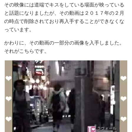
その映像には道端でキスをしている場面が映っている
と話題になりましたが、その動画は２０１７年の２月
の時点で削除されており再入手することができなくな
っています。
かわりに、その動画の一部分の画像を入手しました。
それがこちらです。