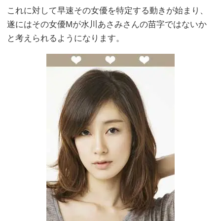
これに対して早速その女優を特定する動きが始まり、
遂にはその女優Mが水川あさみさんの苗字ではないか
と考えられるようになります。