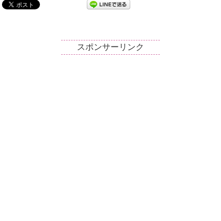
スポンサーリンク