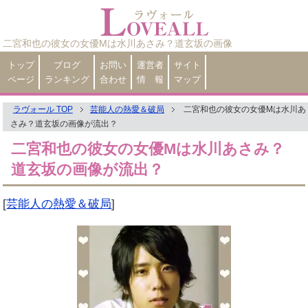
二宮和也の彼女の女優Mは水川あさみ？道玄坂の画像
トップ
ブログ
お問い
運営者
サイト
ページ
ランキング
合わせ
情 報
マップ
ラヴォール TOP
芸能人の熱愛＆破局
二宮和也の彼女の女優Mは水川あ
さみ？道玄坂の画像が流出？
二宮和也の彼女の女優Mは水川あさみ？
道玄坂の画像が流出？
[
芸能人の熱愛＆破局
]