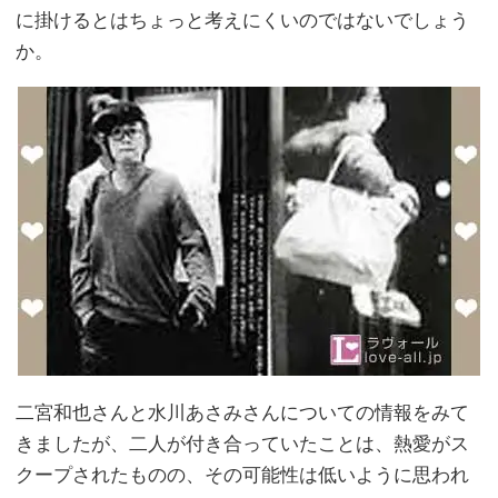
に掛けるとはちょっと考えにくいのではないでしょう
か。
二宮和也さんと水川あさみさんについての情報をみて
きましたが、二人が付き合っていたことは、熱愛がス
クープされたものの、その可能性は低いように思われ