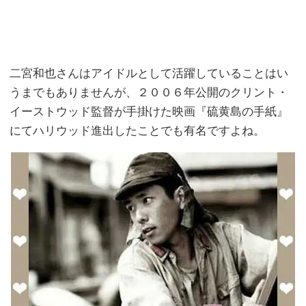
二宮和也さんはアイドルとして活躍していることはい
うまでもありませんが、２００６年公開のクリント・
イーストウッド監督が手掛けた映画『硫黄島の手紙』
にてハリウッド進出したことでも有名ですよね。