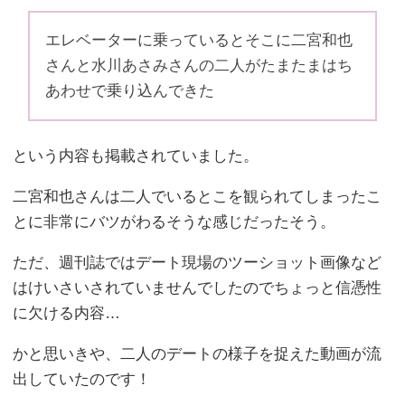
エレベーターに乗っているとそこに二宮和也
さんと水川あさみさんの二人がたまたまはち
あわせで乗り込んできた
という内容も掲載されていました。
二宮和也さんは二人でいるとこを観られてしまったこ
とに非常にバツがわるそうな感じだったそう。
ただ、週刊誌ではデート現場のツーショット画像など
はけいさいされていませんでしたのでちょっと信憑性
に欠ける内容…
かと思いきや、二人のデートの様子を捉えた動画が流
出していたのです！