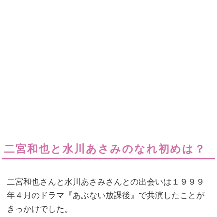
二宮和也と水川あさみのなれ初めは？
二宮和也さんと水川あさみさんとの出会いは１９９９
年４月のドラマ『あぶない放課後』で共演したことが
きっかけでした。