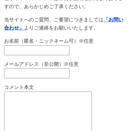
すので、あらかじめご了承ください。
当サイトへのご質問、ご要望につきましては
「お問い
合わせ」
よりご連絡をお願いいたします。
お名前（匿名・ニックネーム可）※任意
メールアドレス（非公開）※任意
コメント本文