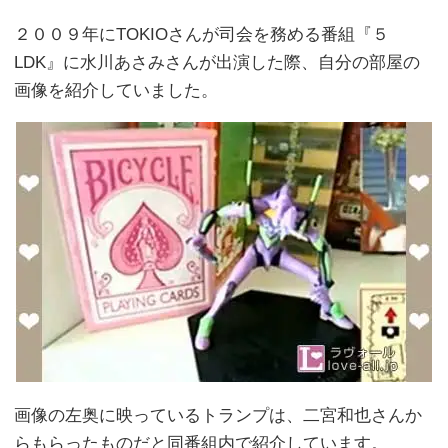
２００９年にTOKIOさんが司会を務める番組『５
LDK』に水川あさみさんが出演した際、自分の部屋の
画像を紹介していました。
画像の左奥に映っているトランプは、二宮和也さんか
らもらったものだと同番組内で紹介しています。