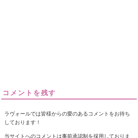
コメントを残す
ラヴォールでは皆様からの愛のあるコメントをお待ち
しております！
当サイトへのコメントは事前承認制を採用しておりま