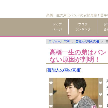
高橋一生の弟はバンドの安部勇磨！苗字
トップ
ブログ
お
ページ
ランキング
合
ラヴォール TOP
芸能人の噂の真相
高橋一生の弟はバン
ない原因が判明！
[
芸能人の噂の真相
]