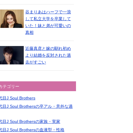
谷まりあはハーフで一浪
して私立大学を卒業して
いた！妹と弟が可愛いの
真相
近藤真彦と嫁の馴れ初め
より結婚を反対された過
去がすごい
カテゴリー
目J Soul Brothers
目J Soul Brothersの卒アル・意外な過
目J Soul Brothersの家族・実家
目J Soul Brothersの血液型・性格