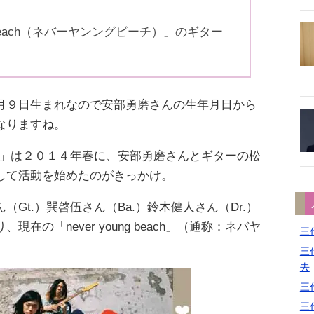
ng beach（ネバーヤンングビーチ）」のギター
月９日生まれなので安部勇磨さんの生年月日から
なりますね。
 beach」は２０１４年春に、安部勇磨さんとギターの松
して活動を始めたのがきっかけ。
Gt.）巽啓伍さん（Ba.）鈴木健人さん（Dr.）
在の「never young beach」（通称：ネバヤ
三代
三代
去
三代
三代