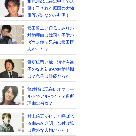
柏原崇の現在は中国で活
躍！干された原因の大物
俳優が誰なのか判明！
松田賢二と辺見えみりの
離婚理由は韓国と子供の
ダウン症？兄弟は松田悟
志だった？
役所広司と嫁・河津左衛
子のなれ初めや結婚時期
は？息子は俳優だった！
亀井拓は現在レオマワー
ルドでアルバイト？退所
理由は窃盗？
村上信五がヒナと呼ばれ
る由来が判明！名付け親
は意外な人物だった！