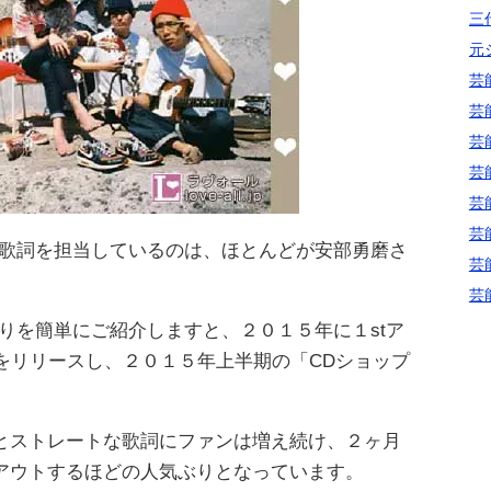
三代
元
芸
芸
芸
芸
芸
芸
h」の楽曲の歌詞を担当しているのは、ほとんどが安部勇磨さ
芸
芸
」の活躍ぶりを簡単にご紹介しますと、２０１５年に１stア
SE」をリリースし、２０１５年上半期の「CDショップ
とストレートな歌詞にファンは増え続け、２ヶ月
アウトするほどの人気ぶりとなっています。