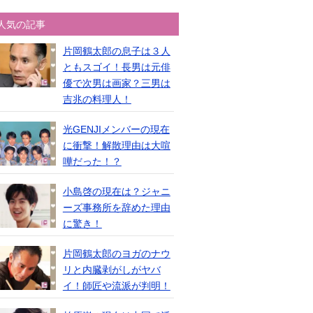
人気の記事
片岡鶴太郎の息子は３人
ともスゴイ！長男は元俳
優で次男は画家？三男は
吉兆の料理人！
光GENJIメンバーの現在
に衝撃！解散理由は大喧
嘩だった！？
小島啓の現在は？ジャニ
ーズ事務所を辞めた理由
に驚き！
片岡鶴太郎のヨガのナウ
リと内臓剥がしがヤバ
イ！師匠や流派が判明！