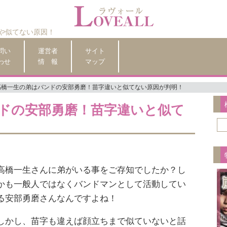
や似てない原因！
問い
運営者
サイト
わせ
情 報
マップ
高橋一生の弟はバンドの安部勇磨！苗字違いと似てない原因が判明！
ドの安部勇磨！苗字違いと似て
高橋一生さんに弟がいる事をご存知でしたか？し
かも一般人ではなくバンドマンとして活動してい
る安部勇磨さんなんですよね！
しかし、苗字も違えば顔立ちまで似ていないと話