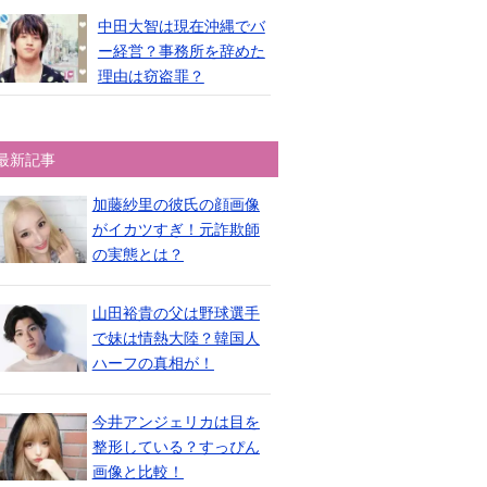
中田大智は現在沖縄でバ
ー経営？事務所を辞めた
理由は窃盗罪？
最新記事
加藤紗里の彼氏の顔画像
がイカツすぎ！元詐欺師
の実態とは？
山田裕貴の父は野球選手
で妹は情熱大陸？韓国人
ハーフの真相が！
今井アンジェリカは目を
整形している？すっぴん
画像と比較！