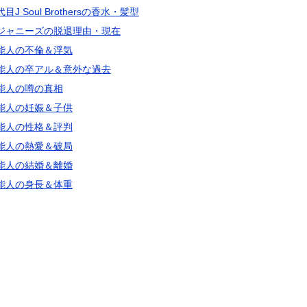
目J Soul Brothersの香水・髪型
ジャニーズの脱退理由・現在
能人の不倫＆浮気
能人の卒アル＆意外な過去
能人の噂の真相
能人の妊娠＆子供
能人の性格＆評判
能人の熱愛＆破局
能人の結婚＆離婚
能人の身長＆体重