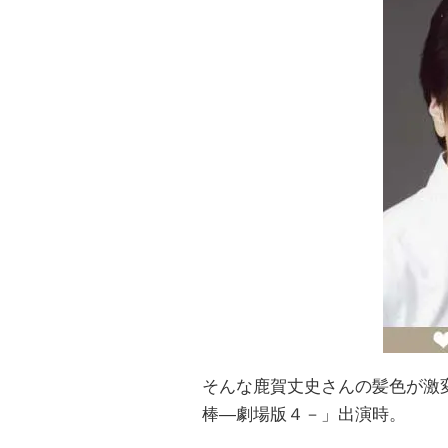
そんな鹿賀丈史さんの髪色が激
棒―劇場版４－」出演時。