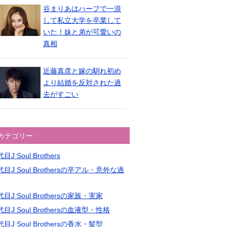
谷まりあはハーフで一浪
して私立大学を卒業して
いた！妹と弟が可愛いの
真相
近藤真彦と嫁の馴れ初め
より結婚を反対された過
去がすごい
カテゴリー
目J Soul Brothers
目J Soul Brothersの卒アル・意外な過
目J Soul Brothersの家族・実家
目J Soul Brothersの血液型・性格
目J Soul Brothersの香水・髪型