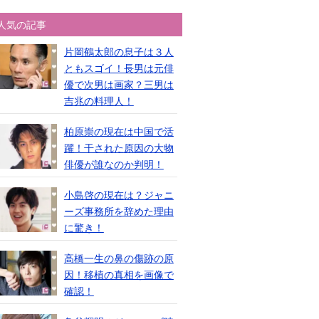
人気の記事
片岡鶴太郎の息子は３人
ともスゴイ！長男は元俳
優で次男は画家？三男は
吉兆の料理人！
柏原崇の現在は中国で活
躍！干された原因の大物
俳優が誰なのか判明！
小島啓の現在は？ジャニ
ーズ事務所を辞めた理由
に驚き！
高橋一生の鼻の傷跡の原
因！移植の真相を画像で
確認！