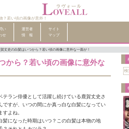
物？若い頃の画像が意外！
問い
運営者
サイト
わせ
情 報
マップ
鹿賀丈史の白髪はいつから？若い頃の画像に意外な一面が！
つから？若い頃の画像に意外な
ベテラン俳優として活躍し続けている鹿賀丈史さ
んですが、いつの間にか真っ白な白髪になってい
ますよね。
白髪になった時期はいつ？この白髪は本物の地
毛？それともカツラ？