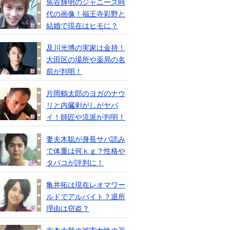
魚谷輝明のジャニーズ時
代の画像！福王寺彩野と
結婚で現在はヒモに？
及川光博の実家は金持！
大田区の場所や薬局の名
前が判明！
片岡鶴太郎のヨガのナウ
リと内臓剥がしがヤバ
イ！師匠や流派が判明！
妻夫木聡が身長サバ読み
で体重は何ｋｇ？性格や
タバコが評判に！
亀井拓は現在レオマワー
ルドでアルバイト？退所
理由は窃盗？