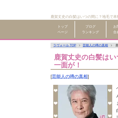
鹿賀丈史の白髪はいつの間に？地毛で本
トップ
ブログ
お
ページ
ランキング
合
ラヴォール TOP
芸能人の噂の真相
鹿賀丈史の白髪はい
一面が！
[
芸能人の噂の真相
]