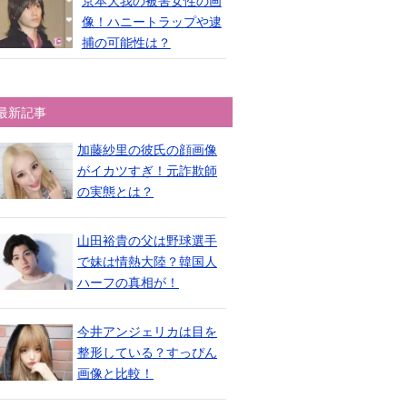
京本大我の被害女性の画
像！ハニートラップや逮
捕の可能性は？
最新記事
加藤紗里の彼氏の顔画像
がイカツすぎ！元詐欺師
の実態とは？
山田裕貴の父は野球選手
で妹は情熱大陸？韓国人
ハーフの真相が！
今井アンジェリカは目を
整形している？すっぴん
画像と比較！