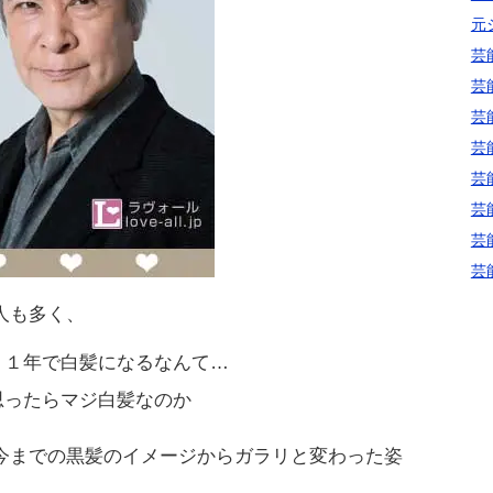
元
芸
芸
芸
芸
芸
芸
芸
芸
人も多く、
？１年で白髪になるなんて…
思ったらマジ白髪なのか
今までの黒髪のイメージからガラリと変わった姿