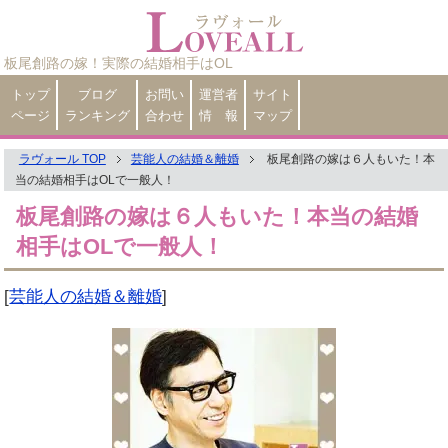
板尾創路の嫁！実際の結婚相手はOL
トップ
ブログ
お問い
運営者
サイト
ページ
ランキング
合わせ
情 報
マップ
ラヴォール TOP
芸能人の結婚＆離婚
板尾創路の嫁は６人もいた！本
当の結婚相手はOLで一般人！
板尾創路の嫁は６人もいた！本当の結婚
相手はOLで一般人！
[
芸能人の結婚＆離婚
]