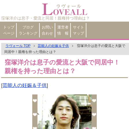
窪塚洋介は息子・愛流と同居！親権持つ理由は？
トップ
ブログ
お問い
運営者
サイト
ページ
ランキング
合わせ
情 報
マップ
ラヴォール TOP
芸能人の妊娠＆子供
窪塚洋介は息子の愛流と大阪で
同居中！親権を持った理由とは？
窪塚洋介は息子の愛流と大阪で同居中！
親権を持った理由とは？
[
芸能人の妊娠＆子供
]