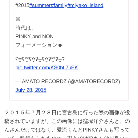
#2015
#summer
#family
#miyako_island
※
時代は、
PINKY and NON
フォーメーション☻
ʕ•̫͡•ʕ*̫͡*ʕ•͓͡•ʔ-̫͡-ʕ•̫͡•ʔ*̫͡*ʔ-̫͡-ʔ
pic.twitter.com/KS0hti7uEK
— AMATO RECORDZ (@AMATORECORDZ)
July 28, 2015
２０１５年７月２８日に宮古島に行った際の画像が投
稿されていますが、この画像には窪塚洋介さんと、の
んさんだけではなく、愛流くんとPINKYさんも写って