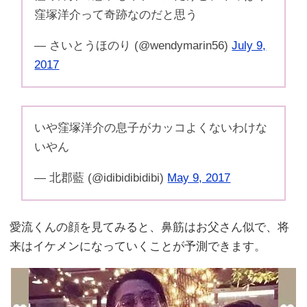
窪塚洋介って奇跡なのだと思う
— さいとうほのり (@wendymarin56)
July 9,
2017
いや窪塚洋介の息子がカッコよくないわけな
いやん
— 北郡藍 (@idibidibidibi)
May 9, 2017
愛流くんの顔を見てみると、鼻筋はお父さん似で、将
来はイケメンになっていくことが予測できます。