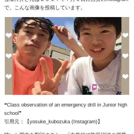
で、こんな画像を投稿しています。
❝Class observation of an emergency drill in Junior high
school❞
引用元：【yosuke_kubozuka (Instagram)】