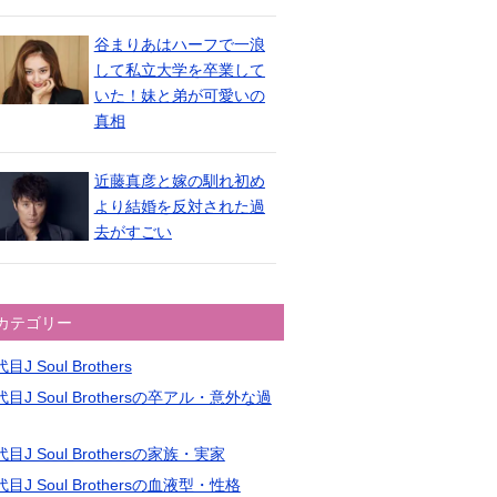
谷まりあはハーフで一浪
して私立大学を卒業して
いた！妹と弟が可愛いの
真相
近藤真彦と嫁の馴れ初め
より結婚を反対された過
去がすごい
カテゴリー
目J Soul Brothers
目J Soul Brothersの卒アル・意外な過
目J Soul Brothersの家族・実家
目J Soul Brothersの血液型・性格