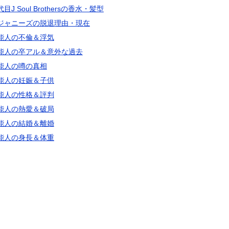
目J Soul Brothersの香水・髪型
ジャニーズの脱退理由・現在
能人の不倫＆浮気
能人の卒アル＆意外な過去
能人の噂の真相
能人の妊娠＆子供
能人の性格＆評判
能人の熱愛＆破局
能人の結婚＆離婚
能人の身長＆体重