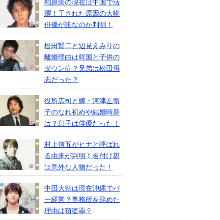
柏原崇の現在は中国で活
躍！干された原因の大物
俳優が誰なのか判明！
松田賢二と辺見えみりの
離婚理由は韓国と子供の
ダウン症？兄弟は松田悟
志だった？
役所広司と嫁・河津左衛
子のなれ初めや結婚時期
は？息子は俳優だった！
村上信五がヒナと呼ばれ
る由来が判明！名付け親
は意外な人物だった！
中田大智は現在沖縄でバ
ー経営？事務所を辞めた
理由は窃盗罪？