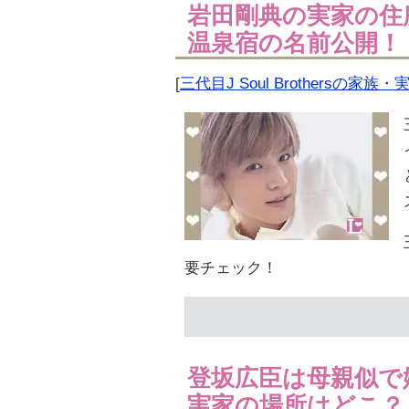
岩田剛典の実家の住
温泉宿の名前公開！
[
三代目J Soul Brothersの家族・
要チェック！
登坂広臣は母親似で
実家の場所はどこ？