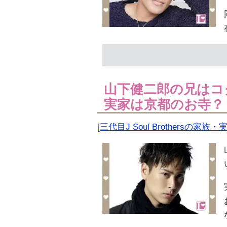
山下健二郎の兄はコ
実家は京都のお寺？
[
三代目J Soul Brothersの家族・