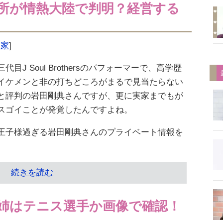
所が情熱大陸で判明？経営する
実家
]
三代目J Soul Brothersのパフォーマーで、高学歴
イケメンと非の打ちどころがまるで見当たらない
と評判の岩田剛典さんですが、更に実家までもが
スゴイことが発覚したんですよね。
王子様過ぎる岩田剛典さんのプライベート情報を
続きを読む
姉はテニス選手か画像で確認！