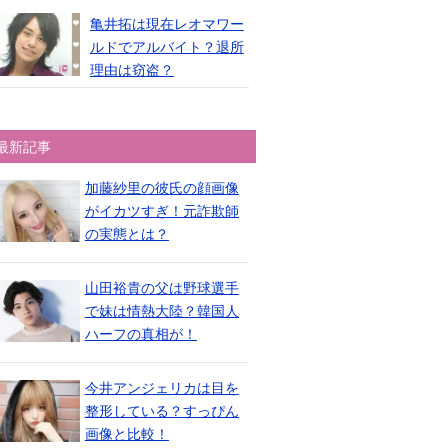
亀井拓は現在レオマワー
ルドでアルバイト？退所
理由は窃盗？
最新記事
加藤紗里の彼氏の顔画像
がイカツすぎ！元詐欺師
の実態とは？
山田裕貴の父は野球選手
で妹は情熱大陸？韓国人
ハーフの真相が！
今井アンジェリカは目を
整形している？すっぴん
画像と比較！