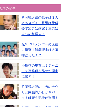
人気の記事
片岡鶴太郎の息子は３人
ともスゴイ！長男は元俳
優で次男は画家？三男は
吉兆の料理人！
光GENJIメンバーの現在
に衝撃！解散理由は大喧
嘩だった！？
小島啓の現在は？ジャニ
ーズ事務所を辞めた理由
に驚き！
片岡鶴太郎のヨガのナウ
リと内臓剥がしがヤバ
イ！師匠や流派が判明！