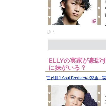
ク！
ELLYの実家が豪
に妹がいる？
[
三代目J Soul Brothersの家族・