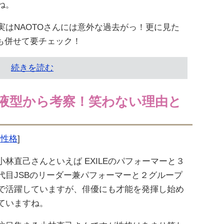
ね。
実はNAOTOさんには意外な過去がっ！更に見た
も併せて要チェック！
続きを読む
液型から考察！笑わない理由と
型・性格
]
小林直己さんといえば EXILEのパフォーマーと３
代目JSBのリーダー兼パフォーマーと２グループ
で活躍していますが、俳優にも才能を発揮し始め
ていますね。