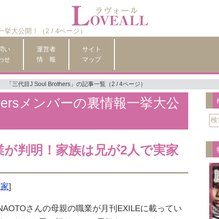
情報一挙大公開！（2 / 4ページ）
問い
運営者
サイト
わせ
情 報
マップ
「三代目J Soul Brothers」の記事一覧（2 / 4ページ）
rothersメンバーの裏情報一挙大公
）
業が判明！家族は兄が2人で実家
実家
]
NAOTOさんの母親の職業が月刊EXILEに載ってい