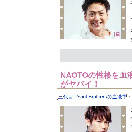
NAOTOの性格を
がヤバイ！
[
三代目J Soul Brothersの血液