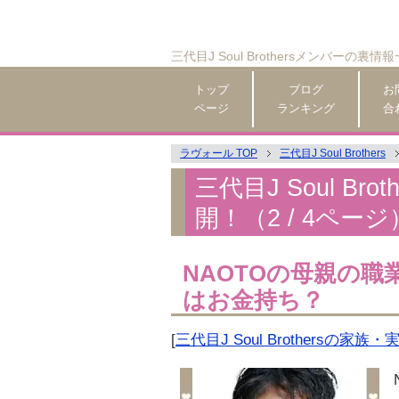
三代目J Soul Brothersメンバーの裏
トップ
ブログ
お
ページ
ランキング
合
ラヴォール TOP
三代目J Soul Brothers
三代目J Soul B
開！（2 / 4ページ
NAOTOの母親の職
はお金持ち？
[
三代目J Soul Brothersの家族・