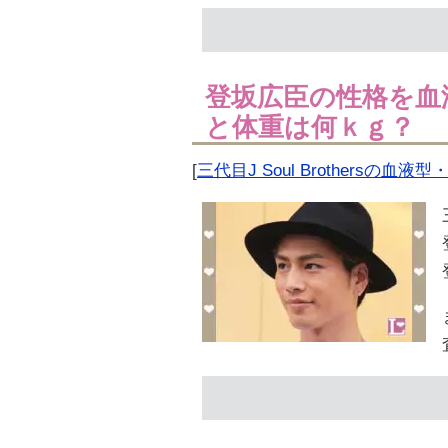
登坂広臣の性格を血
と体重は何ｋｇ？
[
三代目J Soul Brothersの血液