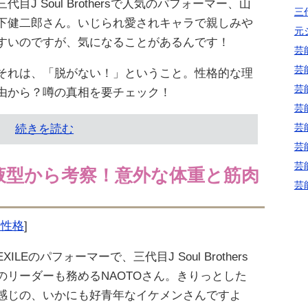
三代目J Soul Brothersで人気のパフォーマー、山
三代
下健二郎さん。いじられ愛されキャラで親しみや
元
すいのですが、気になることがあるんです！
芸
芸
それは、「脱がない！」ということ。性格的な理
芸
由から？噂の真相を要チェック！
芸
芸
続きを読む
芸
芸
血液型から考察！意外な体重と筋肉
芸
型・性格
]
EXILEのパフォーマーで、三代目J Soul Brothers
のリーダーも務めるNAOTOさん。きりっとした
感じの、いかにも好青年なイケメンさんですよ