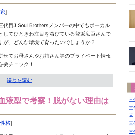
実家
]
三代目J Soul Brothersメンバーの中でもボーカル
としてひときわ注目を浴びている登坂広臣さんで
すが、どんな環境で育ったのでしょうか？
併せてお母さんやお姉さん等のプライベート情報
を要チェック！
続きを読む
血液型で考察！脱がない理由は
三代
三代
去
型・性格
]
三代
三代