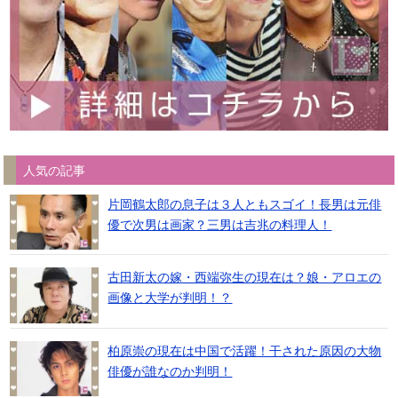
人気の記事
片岡鶴太郎の息子は３人ともスゴイ！長男は元俳
優で次男は画家？三男は吉兆の料理人！
古田新太の嫁・西端弥生の現在は？娘・アロエの
画像と大学が判明！？
柏原崇の現在は中国で活躍！干された原因の大物
俳優が誰なのか判明！