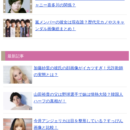
ャニー喜多川の関係？
嵐メンバーの彼女は現在誰？歴代元カノやスキャ
ンダル画像総まとめ！
最新記事
加藤紗里の彼氏の顔画像がイカツすぎ！元詐欺師
の実態とは？
山田裕貴の父は野球選手で妹は情熱大陸？韓国人
ハーフの真相が！
今井アンジェリカは目を整形している？すっぴん
画像と比較！