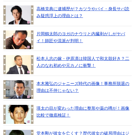
高橋克典に逮捕歴が？カツラやバイ・身長サバ読
み疑惑浮上の理由とは？
片岡鶴太郎のヨガのナウリと内臓剥がしがヤバ
イ！師匠や流派が判明！
松本人志の嫁・伊原凛は韓国人で和太鼓好き？二
人のなれ初めや元カノに衝撃！
本木雅弘のジャニーズ時代の画像！事務所脱退の
理由は不仲じゃない？
瑛太の目が変わった理由に整形や薬の噂が！画像
比較で徹底検証！
堂本剛が彼女を亡くす？歴代彼女の破局理由はジ