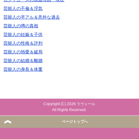
芸能人の不倫＆浮気
芸能人の卒アル＆意外な過去
芸能人の噂の真相
芸能人の妊娠＆子供
芸能人の性格＆評判
芸能人の熱愛＆破局
芸能人の結婚＆離婚
芸能人の身長＆体重
Copyright (C) 2026 ラヴォール
All Rights Reserved.
ページトップへ