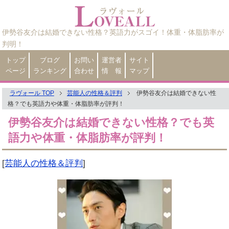
伊勢谷友介は結婚できない性格？英語力がスゴイ！体重・体脂肪率が
判明！
トップ
ブログ
お問い
運営者
サイト
ページ
ランキング
合わせ
情 報
マップ
ラヴォール TOP
芸能人の性格＆評判
伊勢谷友介は結婚できない性
格？でも英語力や体重・体脂肪率が評判！
伊勢谷友介は結婚できない性格？でも英
語力や体重・体脂肪率が評判！
[
芸能人の性格＆評判
]