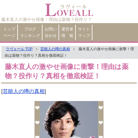
藤木直人の激やせ画像！理由は薬物？役作り？
トップ
ブログ
お問い
運営者
サイト
ページ
ランキング
合わせ
情 報
マップ
ラヴォール TOP
芸能人の噂の真相
藤木直人の激やせ画像に衝撃！理
由は薬物？役作り？真相を徹底検証！
藤木直人の激やせ画像に衝撃！理由は薬
物？役作り？真相を徹底検証！
[
芸能人の噂の真相
]