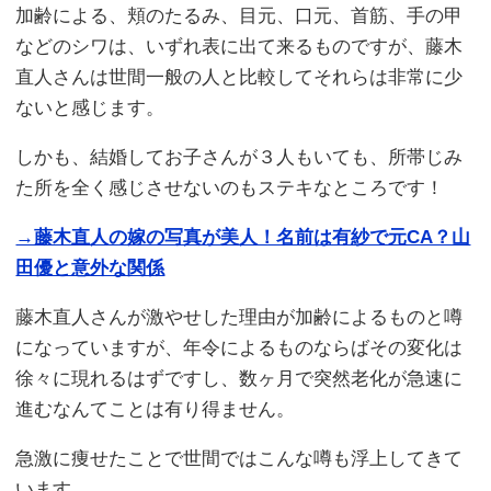
加齢による、頬のたるみ、目元、口元、首筋、手の甲
などのシワは、いずれ表に出て来るものですが、藤木
直人さんは世間一般の人と比較してそれらは非常に少
ないと感じます。
しかも、結婚してお子さんが３人もいても、所帯じみ
た所を全く感じさせないのもステキなところです！
→藤木直人の嫁の写真が美人！名前は有紗で元CA？山
田優と意外な関係
藤木直人さんが激やせした理由が加齢によるものと噂
になっていますが、年令によるものならばその変化は
徐々に現れるはずですし、数ヶ月で突然老化が急速に
進むなんてことは有り得ません。
急激に痩せたことで世間ではこんな噂も浮上してきて
います。