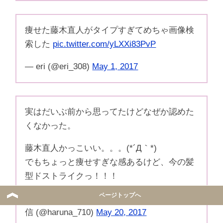
痩せた藤木直人がタイプすぎてめちゃ画像検
索した
pic.twitter.com/yLXXi83PvP
— eri (@eri_308)
May 1, 2017
実はだいぶ前から思ってたけどなぜか認めた
くなかった。
藤木直人かっこいい。。。(*´Д｀*)
でもちょっと痩せすぎな感あるけど、今の髪
型ドストライクっ！！！
ページトップへ
— かわむらはるな@なっとうパラだいず！配
信 (@haruna_710)
May 20, 2017