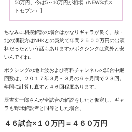
50万円、今は5～10万円が相場（NEWSポス
トセブン）】
ちなみに相撲解説の場合はかなりギャラが良く、故・
北の湖親方はNHKとの契約で年間２５００万円の出演
料だったという話もありますがボクシングは意外と安
いんですね。
ボクシングの地上波および有料チャンネルの試合中継
回数は、２０１７年３月～８月の６ヶ月間で２３回。
年間に計算し直すと４６回程度あります。
辰吉丈一郎さんが全試合の解説をしたと仮定し、ギャ
ラも野球解説者と同等とした場合、
４６試合×１０万円＝４６０万円