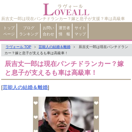
辰吉丈一郎は現在パンチドランカー？嫁と息子が支援？車は高級車
トップ
ブログ
お問い
運営者
サイト
ページ
ランキング
合わせ
情 報
マップ
ラヴォール TOP
芸能人の結婚＆離婚
辰吉丈一郎は現在パンチドラン
カー？嫁と息子が支えるも車は高級車！
辰吉丈一郎は現在パンチドランカー？嫁
と息子が支えるも車は高級車！
[
芸能人の結婚＆離婚
]