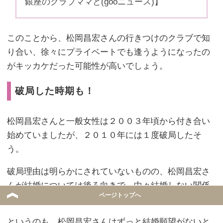
銀座のクラブママと(gooニュース)】
このことから、松岡昌宏さんの行きつけのクラブで知
り合い、徐々にプライベートでも逢うようになったの
がキッカケだった可能性が高いでしょう。
破局した時期も！
松岡昌宏さんと一般女性は２００３年頃から付き合い
始めていましたが、２０１０年には１度破局したそ
う。
破局理由は明らかにされていないものの、松岡昌宏さ
んが結婚については後ろ向きで、中々結婚しない関係
ページトップへ
に愛想を尽かされてしまったという話があります。
というのも、松岡昌宏さんはずっと結婚願望がないと