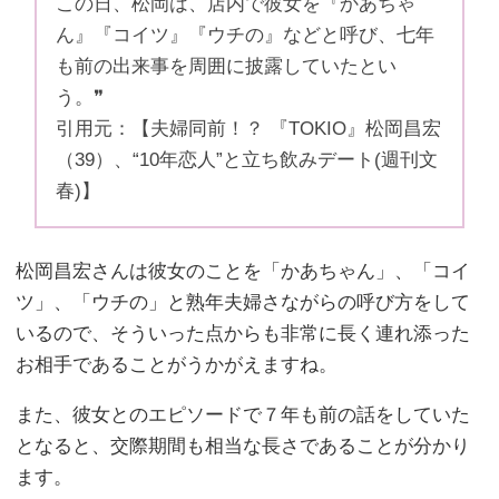
この日、松岡は、店内で彼女を『かあちゃ
ん』『コイツ』『ウチの』などと呼び、七年
も前の出来事を周囲に披露していたとい
う。❞
引用元：【夫婦同前！？ 『TOKIO』松岡昌宏
（39）、“10年恋人”と立ち飲みデート(週刊文
春)】
松岡昌宏さんは彼女のことを「かあちゃん」、「コイ
ツ」、「ウチの」と熟年夫婦さながらの呼び方をして
いるので、そういった点からも非常に長く連れ添った
お相手であることがうかがえますね。
また、彼女とのエピソードで７年も前の話をしていた
となると、交際期間も相当な長さであることが分かり
ます。