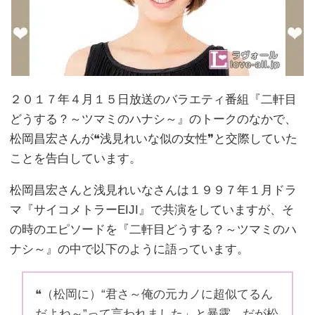
２０１７年４月１５日放送のバラエティ番組『二軒目
どうする？～ツマミのハナシ～』のトークのなかで、
松岡昌宏さんが❝浅見れいな似の女性❞と交際していた
ことを告白しています。
松岡昌宏さんと浅見れいなさんは１９９７年１月ドラ
マ『サイコメトラーEIJI』で共演をしていますが、そ
の時のエピソードを『二軒目どうする？～ツマミのハ
ナシ～』の中で以下のように語っています。
❝（松岡に）“君さ～俺の元カノに超似てるん
だよね～”って言われました」と暴露。だが松