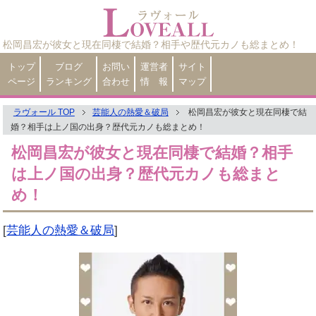
松岡昌宏が彼女と現在同棲で結婚？相手や歴代元カノも総まとめ！
トップ
ブログ
お問い
運営者
サイト
ページ
ランキング
合わせ
情 報
マップ
ラヴォール TOP
芸能人の熱愛＆破局
松岡昌宏が彼女と現在同棲で結
婚？相手は上ノ国の出身？歴代元カノも総まとめ！
松岡昌宏が彼女と現在同棲で結婚？相手
は上ノ国の出身？歴代元カノも総まと
め！
[
芸能人の熱愛＆破局
]