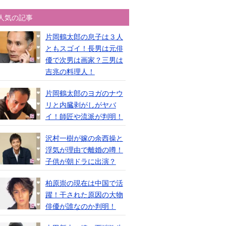
人気の記事
片岡鶴太郎の息子は３人
ともスゴイ！長男は元俳
優で次男は画家？三男は
吉兆の料理人！
片岡鶴太郎のヨガのナウ
リと内臓剥がしがヤバ
イ！師匠や流派が判明！
沢村一樹が嫁の余西操と
浮気が理由で離婚の噂！
子供が朝ドラに出演？
柏原崇の現在は中国で活
躍！干された原因の大物
俳優が誰なのか判明！