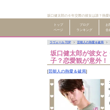
坂口健太郎の６年交際の彼女は誰？熱愛
トップ
ブログ
お
ページ
ランキング
合
ラヴォール TOP
芸能人の熱愛＆破局
坂口健太郎が彼女と
子？恋愛観が意外！
[
芸能人の熱愛＆破局
]