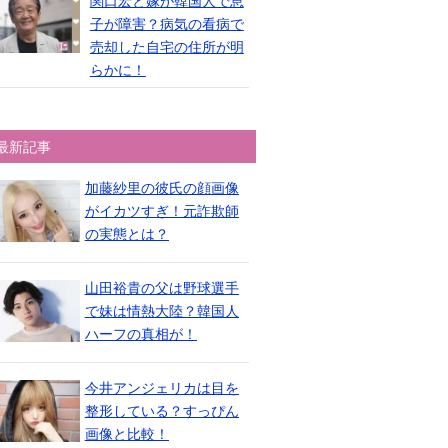
関口宏と嫁が韓国人で息
子が障害？病気の看病で
売却した自宅の住所が明
らかに！
最新記事
加藤紗里の彼氏の顔画像
がイカツすぎ！元詐欺師
の実態とは？
山田裕貴の父は野球選手
で妹は情熱大陸？韓国人
ハーフの真相が！
今井アンジェリカは目を
整形している？すっぴん
画像と比較！