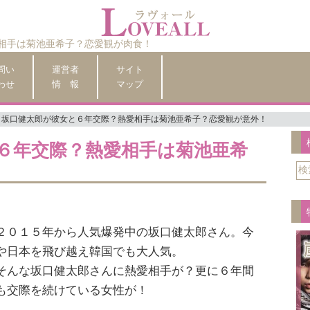
相手は菊池亜希子？恋愛観が肉食！
問い
運営者
サイト
わせ
情 報
マップ
坂口健太郎が彼女と６年交際？熱愛相手は菊池亜希子？恋愛観が意外！
６年交際？熱愛相手は菊池亜希
２０１５年から人気爆発中の坂口健太郎さん。今
や日本を飛び越え韓国でも大人気。
そんな坂口健太郎さんに熱愛相手が？更に６年間
も交際を続けている女性が！