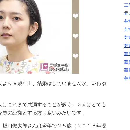
三代
元
芸
芸
芸
芸
芸
芸
芸
芸
んより８歳年上、結婚はしていませんが、いわゆ
んはこれまで共演することが多く、２人はとても
交際の証拠とする方も多いみたいです。
。坂口健太郎さんは今年で２５歳（２０１６年現