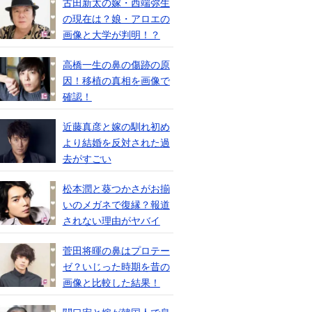
古田新太の嫁・西端弥生
の現在は？娘・アロエの
画像と大学が判明！？
高橋一生の鼻の傷跡の原
因！移植の真相を画像で
確認！
近藤真彦と嫁の馴れ初め
より結婚を反対された過
去がすごい
松本潤と葵つかさがお揃
いのメガネで復縁？報道
されない理由がヤバイ
菅田将暉の鼻はプロテー
ゼ？いじった時期を昔の
画像と比較した結果！