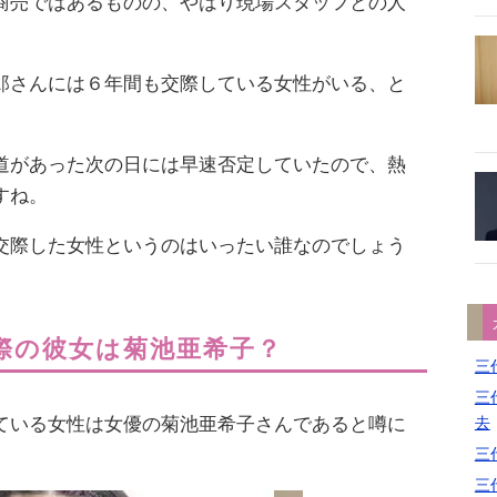
商売ではあるものの、やはり現場スタッフとの人
郎さんには６年間も交際している女性がいる、と
道があった次の日には早速否定していたので、熱
すね。
交際した女性というのはいったい誰なのでしょう
際の彼女は菊池亜希子？
三代
三代
去
ている女性は女優の菊池亜希子さんであると噂に
三代
三代