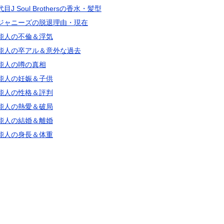
目J Soul Brothersの香水・髪型
ジャニーズの脱退理由・現在
能人の不倫＆浮気
能人の卒アル＆意外な過去
能人の噂の真相
能人の妊娠＆子供
能人の性格＆評判
能人の熱愛＆破局
能人の結婚＆離婚
能人の身長＆体重