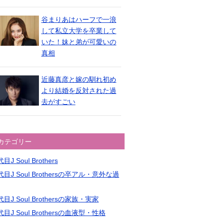
谷まりあはハーフで一浪
して私立大学を卒業して
いた！妹と弟が可愛いの
真相
近藤真彦と嫁の馴れ初め
より結婚を反対された過
去がすごい
カテゴリー
目J Soul Brothers
目J Soul Brothersの卒アル・意外な過
目J Soul Brothersの家族・実家
目J Soul Brothersの血液型・性格