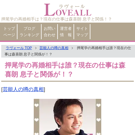
押尾学の再婚相手は？現在の仕事は森喜朗 息子と関係！？
トップ
ブログ
お問い
運営者
サイト
ページ
ランキング
合わせ
情 報
マップ
ラヴォール TOP
芸能人の噂の真相
押尾学の再婚相手は誰？現在の仕
事は森喜朗 息子と関係が！？
押尾学の再婚相手は誰？現在の仕事は森
喜朗 息子と関係が！？
[
芸能人の噂の真相
]