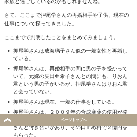
家族と過ごしているのかもしれませんね。
さて、ここまで押尾学さんの再婚相手や子供、現在の
仕事について探ってきました。
ここまでで判明したことをまとめてみましょう。
押尾学さんは成海璃子さん似の一般女性と再婚し
ている。
押尾学さんは、再婚相手の間に男の子を授かって
いて、元嫁の矢田亜希子さんとの間にも、りおん
君という男の子がいるが、押尾学さんはりおん君
と会っていない。
押尾学さんは現在、一般の仕事をしている。
押尾学さんは、２００９年の合成麻薬の使用が発
覚したときに、森喜朗元首相の息子である森祐喜
ページトップへ
さんと付き合いがあり、その口止め料で２億円を
もらった。