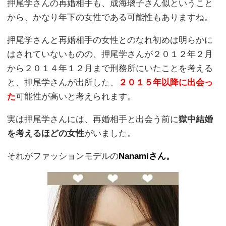
押尾学さんの再婚相手も、成海璃子さん似ということ
から、かなり年下の女性である可能性もありますね。
押尾学さんと再婚相手の女性とのなれ初めは明らかに
はされていないものの、押尾学さんが２０１２年２月
から２０１４年１２月まで刑務所にいたことを考える
と、押尾学さんが出所した、
２０１５年以降に出会っ
た
可能性が高いと考えられます。
実は押尾学さんには、再婚相手と出会う前に
獄中結婚
を考えるほどの女性
がいました。
それがファッションモデルの
Nanamiさん。