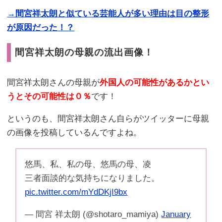
→間宮祥太朗と似ている芸能人が多い理由は目の整形
が原因だった！？
間宮祥太朗の母親の流出画像！
間宮祥太朗さんの母親が
外国人の可能性があるかとい
うとその可能性は０％
です！
というのも、間宮祥太朗さん自らがツイッターに母親
の画像を投稿しているんですよね。
悠馬、私、私の母、悠馬の母、凌
三者面談的な気持ちになりました。
pic.twitter.com/mYdDKjI9bx
— 間宮 祥太朗 (@shotaro_mamiya)
January