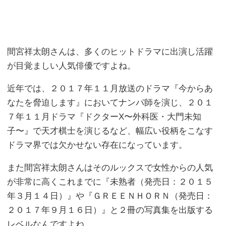
間宮祥太朗さんは、多くのヒットドラマに出演し活躍
が目覚ましい人気俳優ですよね。
近年では、２０１７年１１月放送のドラマ『今からあ
なたを脅迫します』においてナンパ師を演じ、２０１
７年１１月ドラマ『ドクターX〜外科医・大門未知
子〜』で天才棋士を演じるなど、幅広い役柄をこなす
ドラマ界では欠かせない存在になっています。
また間宮祥太朗さんはそのルックスで女性からの人気
が非常に高くこれまでに『未熟者（発売日：２０１５
年３月１４日）』や『ＧＲＥＥＮＨＯＲＮ（発売日：
２０１７年９月１６日）』と２冊の写真集を出版する
レベルなんですよね。