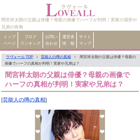
間宮祥太朗の父親は俳優？母親の画像でハーフが判明！実家の場所や
兄弟の有無
トップ
ブログ
お問い
運営者
サイト
ページ
ランキング
合わせ
情 報
マップ
ラヴォール TOP
芸能人の噂の真相
間宮祥太朗の父親は俳優？母親の
画像でハーフの真相が判明！実家や兄弟は？
間宮祥太朗の父親は俳優？母親の画像で
ハーフの真相が判明！実家や兄弟は？
[
芸能人の噂の真相
]