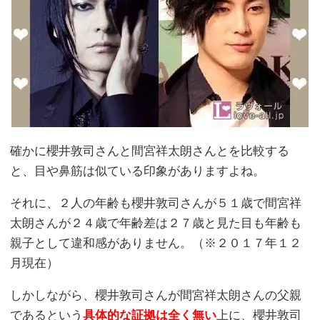
確かに櫻井敦司さんと間宮祥太朗さんとを比較する
と、目や鼻筋は似ている印象がありますよね。
それに、２人の年齢も櫻井敦司さんが５１歳で間宮祥
太朗さんが２４歳で年齢差は２７歳と見た目も年齢も
親子として違和感がありません。（※２０１７年１２
月現在）
しかしながら、櫻井敦司さんが間宮祥太朗さんの父親
であるという
具体的な証拠は全く無い
上に、櫻井敦司