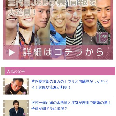
人気の記事
片岡鶴太郎のヨガのナウリと内臓剥がしがヤバ
イ！師匠や流派が判明！
沢村一樹が嫁の余西操と浮気が理由で離婚の噂！
子供が朝ドラに出演？