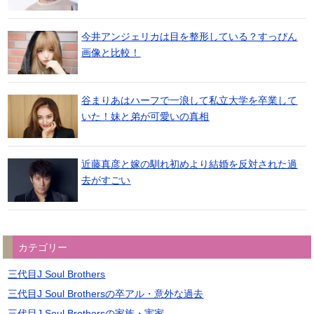
今井アンジェリカは目を整形している？すっぴん
画像と比較！
谷まりあはハーフで一浪して私立大学を卒業して
いた！妹と弟が可愛いの真相
近藤真彦と嫁の馴れ初めより結婚を反対された過
去がすごい
カテゴリー
三代目J Soul Brothers
三代目J Soul Brothersの卒アル・意外な過去
三代目J Soul Brothersの家族・実家