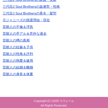
三代目J Soul Brothersの血液型・性格
三代目J Soul Brothersの香水・髪型
元ジャニーズの脱退理由・現在
芸能人の不倫＆浮気
芸能人の卒アル＆意外な過去
芸能人の噂の真相
芸能人の妊娠＆子供
芸能人の性格＆評判
芸能人の熱愛＆破局
芸能人の結婚＆離婚
芸能人の身長＆体重
Copyright (C) 2026 ラヴォール
All Rights Reserved.