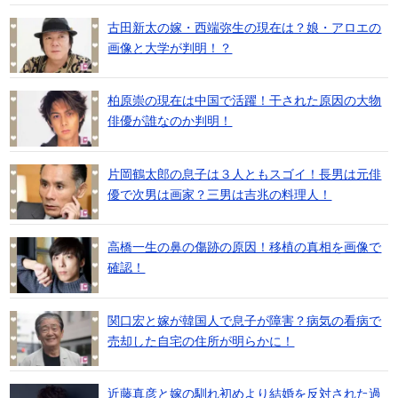
古田新太の嫁・西端弥生の現在は？娘・アロエの
画像と大学が判明！？
柏原崇の現在は中国で活躍！干された原因の大物
俳優が誰なのか判明！
片岡鶴太郎の息子は３人ともスゴイ！長男は元俳
優で次男は画家？三男は吉兆の料理人！
高橋一生の鼻の傷跡の原因！移植の真相を画像で
確認！
関口宏と嫁が韓国人で息子が障害？病気の看病で
売却した自宅の住所が明らかに！
近藤真彦と嫁の馴れ初めより結婚を反対された過