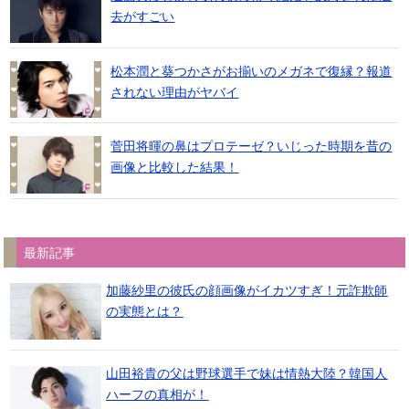
去がすごい
松本潤と葵つかさがお揃いのメガネで復縁？報道
されない理由がヤバイ
菅田将暉の鼻はプロテーゼ？いじった時期を昔の
画像と比較した結果！
最新記事
加藤紗里の彼氏の顔画像がイカツすぎ！元詐欺師
の実態とは？
山田裕貴の父は野球選手で妹は情熱大陸？韓国人
ハーフの真相が！