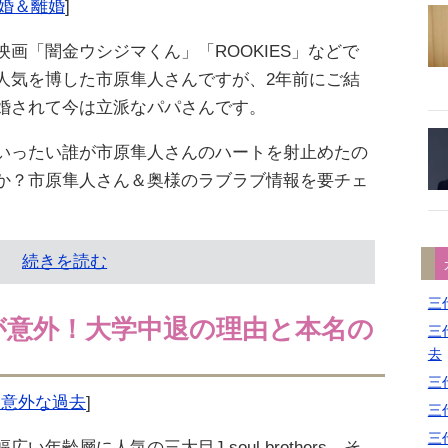
婚＆離婚
]
映画「闇金ウシジマくん」「ROOKIES」などで
人気を博した市原隼人さんですが、2年前にご結
婚されて今は立派なパパさんです。
いったい誰が市原隼人さんのハートを射止めたの
か？市原隼人さん＆奥様のラブラブ情報を要チェ
続きを読む
三代
像が意外！大学中退の理由と本名の
三代
去
三代
アル・意外な過去
]
三代
三代
幅広い年齢層に人気の三大目J soul brothers。そ