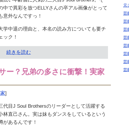
元
の中で異彩を放つELLYさんの卒アル画像がとって
芸
も意外なんですっ！
芸
大学中退の理由と、本名の読み方についても要チ
芸
ェック！
芸
芸
続きを読む
芸
芸
芸
サー？兄弟の多さに衝撃！実家
実家
]
三代目J Soul Brothersのリーダーとして活躍する
小林直己さん。実は妹もダンスをしているという
噂があるんです！