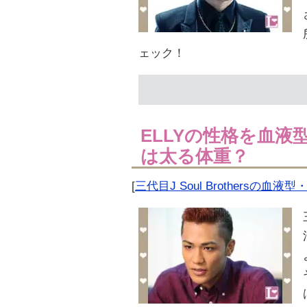
ェック！
ELLYの性格を血
は太る体重？
[
三代目J Soul Brothersの血液