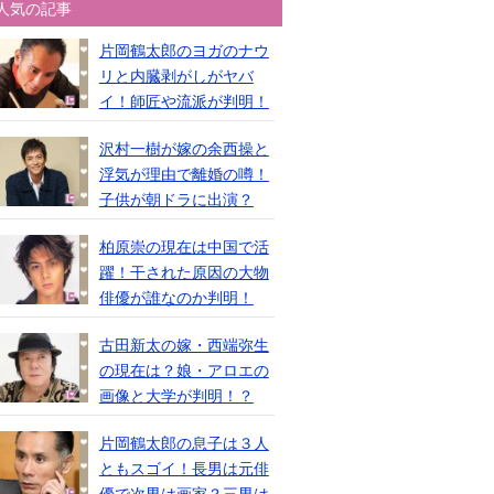
人気の記事
片岡鶴太郎のヨガのナウ
リと内臓剥がしがヤバ
イ！師匠や流派が判明！
沢村一樹が嫁の余西操と
浮気が理由で離婚の噂！
子供が朝ドラに出演？
柏原崇の現在は中国で活
躍！干された原因の大物
俳優が誰なのか判明！
古田新太の嫁・西端弥生
の現在は？娘・アロエの
画像と大学が判明！？
片岡鶴太郎の息子は３人
ともスゴイ！長男は元俳