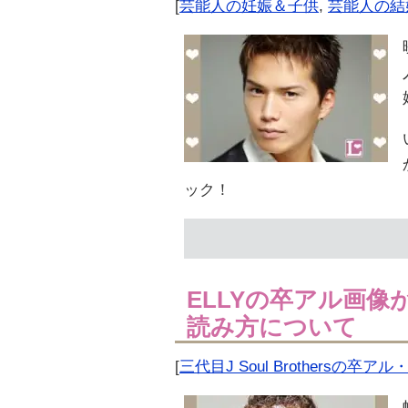
[
芸能人の妊娠＆子供
,
芸能人の結
ック！
ELLYの卒アル画
読み方について
[
三代目J Soul Brothersの卒