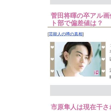
菅田将暉の卒アル画
ト部で偏差値は？
[
芸能人の噂の真相
]
市原隼人は現在干さ