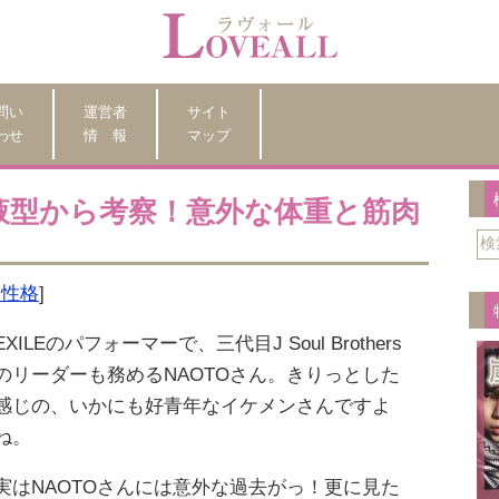
問い
運営者
サイト
わせ
情 報
マップ
血液型から考察！意外な体重と筋肉
型・性格
]
EXILEのパフォーマーで、三代目J Soul Brothers
のリーダーも務めるNAOTOさん。きりっとした
感じの、いかにも好青年なイケメンさんですよ
ね。
実はNAOTOさんには意外な過去がっ！更に見た