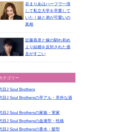
谷まりあはハーフで一浪
して私立大学を卒業して
いた！妹と弟が可愛いの
真相
近藤真彦と嫁の馴れ初め
より結婚を反対された過
去がすごい
カテゴリー
目J Soul Brothers
目J Soul Brothersの卒アル・意外な過
目J Soul Brothersの家族・実家
目J Soul Brothersの血液型・性格
目J Soul Brothersの香水・髪型