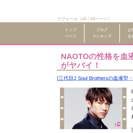
ラヴォール（46 / 49ページ）
トップ
ブログ
お
ページ
ランキング
合
NAOTOの性格を
がヤバイ！
[
三代目J Soul Brothersの血液