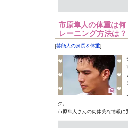
市原隼人の体重は何
レーニング方法は？
[
芸能人の身長＆体重
]
ク。
市原隼人さんの肉体美な情報に