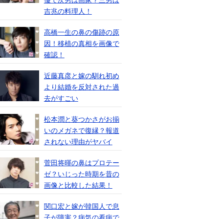
優で次男は画家？三男は
吉兆の料理人！
高橋一生の鼻の傷跡の原
因！移植の真相を画像で
確認！
近藤真彦と嫁の馴れ初め
より結婚を反対された過
去がすごい
松本潤と葵つかさがお揃
いのメガネで復縁？報道
されない理由がヤバイ
菅田将暉の鼻はプロテー
ゼ？いじった時期を昔の
画像と比較した結果！
関口宏と嫁が韓国人で息
子が障害？病気の看病で