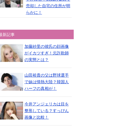
売却した自宅の住所が明
らかに！
最新記事
加藤紗里の彼氏の顔画像
がイカツすぎ！元詐欺師
の実態とは？
山田裕貴の父は野球選手
で妹は情熱大陸？韓国人
ハーフの真相が！
今井アンジェリカは目を
整形している？すっぴん
画像と比較！