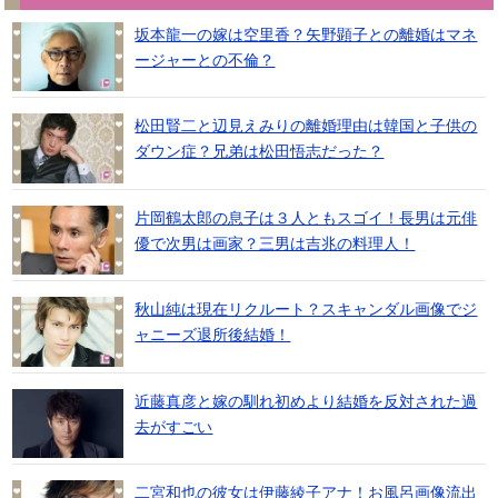
坂本龍一の嫁は空里香？矢野顕子との離婚はマネ
ージャーとの不倫？
松田賢二と辺見えみりの離婚理由は韓国と子供の
ダウン症？兄弟は松田悟志だった？
片岡鶴太郎の息子は３人ともスゴイ！長男は元俳
優で次男は画家？三男は吉兆の料理人！
秋山純は現在リクルート？スキャンダル画像でジ
ャニーズ退所後結婚！
近藤真彦と嫁の馴れ初めより結婚を反対された過
去がすごい
二宮和也の彼女は伊藤綾子アナ！お風呂画像流出