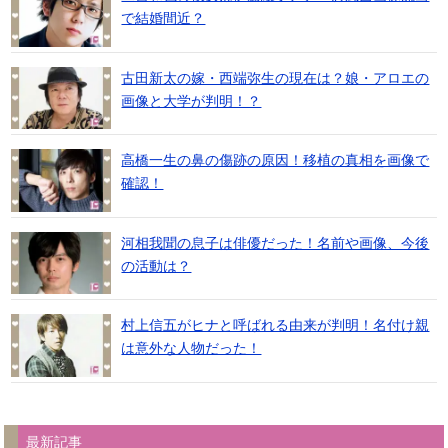
で結婚間近？
古田新太の嫁・西端弥生の現在は？娘・アロエの
画像と大学が判明！？
高橋一生の鼻の傷跡の原因！移植の真相を画像で
確認！
河相我聞の息子は俳優だった！名前や画像、今後
の活動は？
村上信五がヒナと呼ばれる由来が判明！名付け親
は意外な人物だった！
最新記事