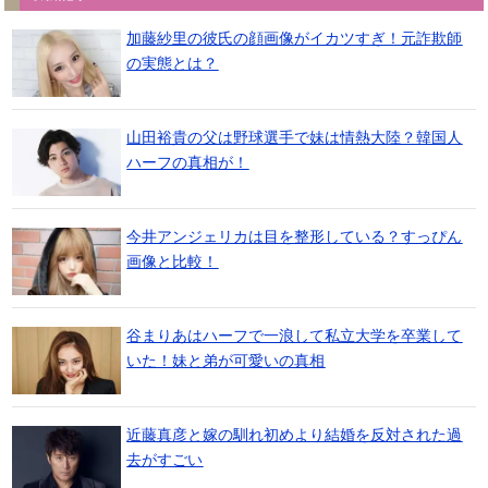
加藤紗里の彼氏の顔画像がイカツすぎ！元詐欺師
の実態とは？
山田裕貴の父は野球選手で妹は情熱大陸？韓国人
ハーフの真相が！
今井アンジェリカは目を整形している？すっぴん
画像と比較！
谷まりあはハーフで一浪して私立大学を卒業して
いた！妹と弟が可愛いの真相
近藤真彦と嫁の馴れ初めより結婚を反対された過
去がすごい