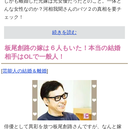
しかも離婚した元嫁は元女優だったとのこと。一体ど
んな女性なのか？河相我聞さんのバツ２の真相を要チ
ェック！
続きを読む
板尾創路の嫁は６人もいた！本当の結婚
相手はOLで一般人！
[
芸能人の結婚＆離婚
]
俳優として異彩を放つ板尾創路さんですが、なんと嫁