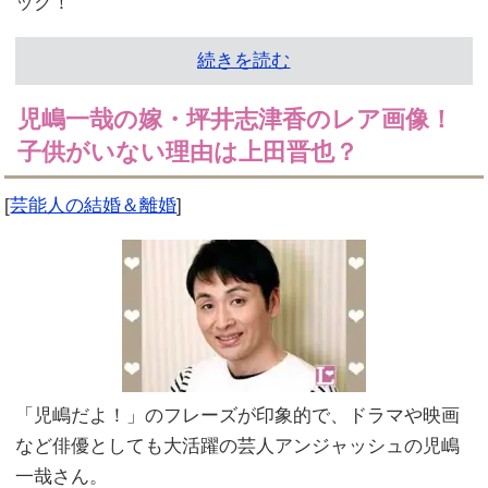
ック！
続きを読む
児嶋一哉の嫁・坪井志津香のレア画像！
子供がいない理由は上田晋也？
[
芸能人の結婚＆離婚
]
「児嶋だよ！」のフレーズが印象的で、ドラマや映画
など俳優としても大活躍の芸人アンジャッシュの児嶋
一哉さん。