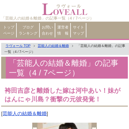
「芸能人の結婚＆離婚」の記事一覧（4 / 7ページ）
トップ
ブログ
お問い
運営者
サイト
ページ
ランキング
合わせ
情 報
マップ
ラヴォール TOP
芸能人の結婚＆離婚
「芸能人の結婚＆離婚」の記事
一覧（4 / 7ページ）
「芸能人の結婚＆離婚」の記事
一覧（4 / 7ページ）
袴田吉彦と離婚した嫁は河中あい！妹が
はんにゃ川島？衝撃の元彼発覚！
[
芸能人の結婚＆離婚
]