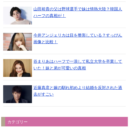
山田裕貴の父は野球選手で妹は情熱大陸？韓国人
ハーフの真相が！
今井アンジェリカは目を整形している？すっぴん
画像と比較！
谷まりあはハーフで一浪して私立大学を卒業して
いた！妹と弟が可愛いの真相
近藤真彦と嫁の馴れ初めより結婚を反対された過
去がすごい
カテゴリー