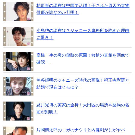
柏原崇の現在は中国で活躍！干された原因の大物
俳優が誰なのか判明！
小島啓の現在は？ジャニーズ事務所を辞めた理由
に驚き！
高橋一生の鼻の傷跡の原因！移植の真相を画像で
確認！
魚谷輝明のジャニーズ時代の画像！福王寺彩野と
結婚で現在はヒモに？
及川光博の実家は金持！大田区の場所や薬局の名
前が判明！
片岡鶴太郎のヨガのナウリと内臓剥がしがヤバ