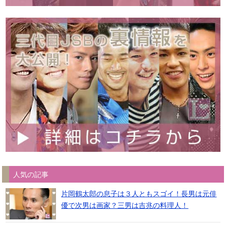
人気の記事
片岡鶴太郎の息子は３人ともスゴイ！長男は元俳
優で次男は画家？三男は吉兆の料理人！