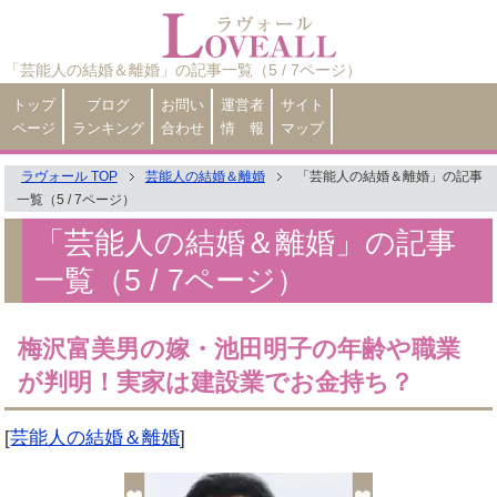
「芸能人の結婚＆離婚」の記事一覧（5 / 7ページ）
トップ
ブログ
お問い
運営者
サイト
ページ
ランキング
合わせ
情 報
マップ
ラヴォール TOP
芸能人の結婚＆離婚
「芸能人の結婚＆離婚」の記事
一覧（5 / 7ページ）
「芸能人の結婚＆離婚」の記事
一覧（5 / 7ページ）
梅沢富美男の嫁・池田明子の年齢や職業
が判明！実家は建設業でお金持ち？
[
芸能人の結婚＆離婚
]