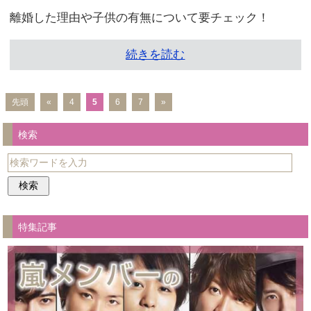
離婚した理由や子供の有無について要チェック！
続きを読む
先頭
«
4
5
6
7
»
検索
特集記事