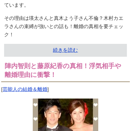
ています。
その理由は瑛太さんと真木よう子さん不倫？木村カエ
ラさんの束縛が強いとの話も！離婚の真相を要チェッ
ク！
続きを読む
陣内智則と藤原紀香の真相！浮気相手や
離婚理由に衝撃！
[
芸能人の結婚＆離婚
]