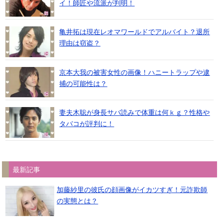
イ！師匠や流派が判明！
亀井拓は現在レオマワールドでアルバイト？退所
理由は窃盗？
京本大我の被害女性の画像！ハニートラップや逮
捕の可能性は？
妻夫木聡が身長サバ読みで体重は何ｋｇ？性格や
タバコが評判に！
最新記事
加藤紗里の彼氏の顔画像がイカツすぎ！元詐欺師
の実態とは？