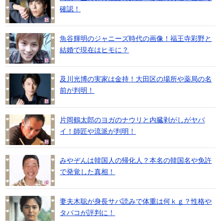
確認！
魚谷輝明のジャニーズ時代の画像！福王寺彩野と
結婚で現在はヒモに？
及川光博の実家は金持！大田区の場所や薬局の名
前が判明！
片岡鶴太郎のヨガのナウリと内臓剥がしがヤバ
イ！師匠や流派が判明！
みやぞんは韓国人の帰化人？本名の韓国名や免許
で発覚した真相！
妻夫木聡が身長サバ読みで体重は何ｋｇ？性格や
タバコが評判に！