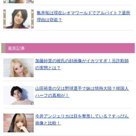
亀井拓は現在レオマワールドでアルバイト？退所
理由は窃盗？
最新記事
加藤紗里の彼氏の顔画像がイカツすぎ！元詐欺師
の実態とは？
山田裕貴の父は野球選手で妹は情熱大陸？韓国人
ハーフの真相が！
今井アンジェリカは目を整形している？すっぴん
画像と比較！