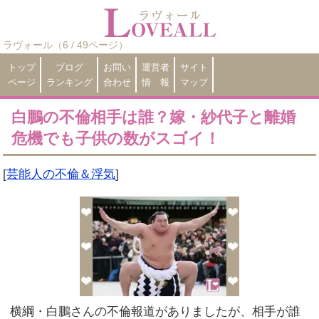
ラヴォール（6 / 49ページ）
トップ
ブログ
お問い
運営者
サイト
ページ
ランキング
合わせ
情 報
マップ
白鵬の不倫相手は誰？嫁・紗代子と離婚
危機でも子供の数がスゴイ！
[
芸能人の不倫＆浮気
]
横綱・白鵬さんの不倫報道がありましたが、相手が誰