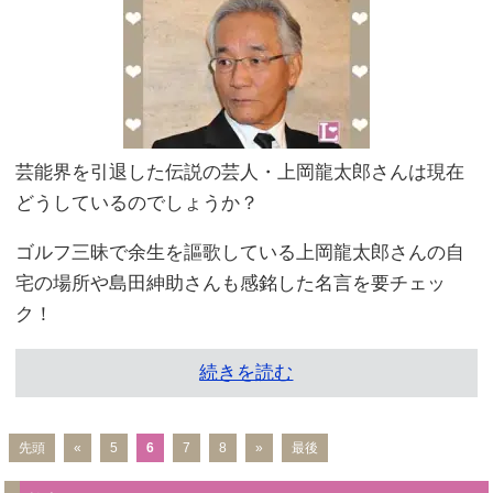
芸能界を引退した伝説の芸人・上岡龍太郎さんは現在
どうしているのでしょうか？
ゴルフ三昧で余生を謳歌している上岡龍太郎さんの自
宅の場所や島田紳助さんも感銘した名言を要チェッ
ク！
続きを読む
先頭
«
5
6
7
8
»
最後