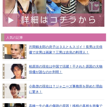
人気の記事
片岡鶴太郎の息子は３人ともスゴイ！長男は元俳
優で次男は画家？三男は吉兆の料理人！
柏原崇の現在は中国で活躍！干された原因の大物
俳優が誰なのか判明！
小島啓の現在は？ジャニーズ事務所を辞めた理由
に驚き！
高橋一生の鼻の傷跡の原因！移植の真相を画像で