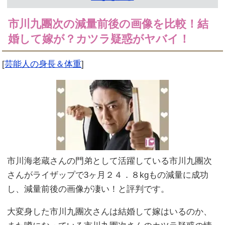
市川九團次の減量前後の画像を比較！結
婚して嫁が？カツラ疑惑がヤバイ！
[
芸能人の身長＆体重
]
市川海老蔵さんの門弟として活躍している市川九團次
さんがライザップで3ヶ月２４．８kgもの減量に成功
し、減量前後の画像が凄い！と評判です。
大変身した市川九團次さんは結婚して嫁はいるのか、