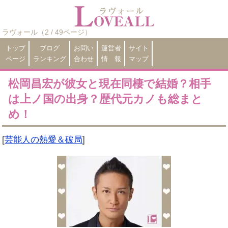
ラヴォール（2 / 49ページ）
トップ
ブログ
お問い
運営者
サイト
ページ
ランキング
合わせ
情 報
マップ
松岡昌宏が彼女と現在同棲で結婚？相手
は上ノ国の出身？歴代元カノも総まと
め！
[
芸能人の熱愛＆破局
]