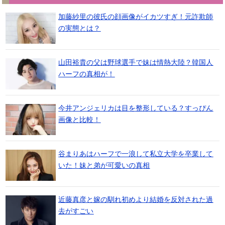
加藤紗里の彼氏の顔画像がイカツすぎ！元詐欺師
の実態とは？
山田裕貴の父は野球選手で妹は情熱大陸？韓国人
ハーフの真相が！
今井アンジェリカは目を整形している？すっぴん
画像と比較！
谷まりあはハーフで一浪して私立大学を卒業して
いた！妹と弟が可愛いの真相
近藤真彦と嫁の馴れ初めより結婚を反対された過
去がすごい