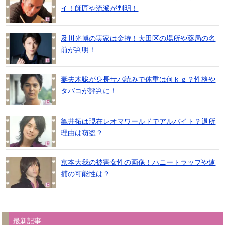
イ！師匠や流派が判明！
及川光博の実家は金持！大田区の場所や薬局の名
前が判明！
妻夫木聡が身長サバ読みで体重は何ｋｇ？性格や
タバコが評判に！
亀井拓は現在レオマワールドでアルバイト？退所
理由は窃盗？
京本大我の被害女性の画像！ハニートラップや逮
捕の可能性は？
最新記事