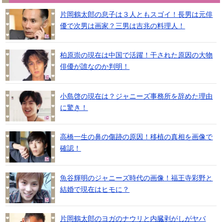
片岡鶴太郎の息子は３人ともスゴイ！長男は元俳
優で次男は画家？三男は吉兆の料理人！
柏原崇の現在は中国で活躍！干された原因の大物
俳優が誰なのか判明！
小島啓の現在は？ジャニーズ事務所を辞めた理由
に驚き！
高橋一生の鼻の傷跡の原因！移植の真相を画像で
確認！
魚谷輝明のジャニーズ時代の画像！福王寺彩野と
結婚で現在はヒモに？
片岡鶴太郎のヨガのナウリと内臓剥がしがヤバ